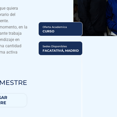
 que quiera
rario del
ente.
 momento, en la
Oferta Academica
CURSO
ante trabaja
endizaje en
na cantidad
Sedes Disponibles
FACATATIVÁ, MADRID
rma activa
EMESTRE
GAR
RE