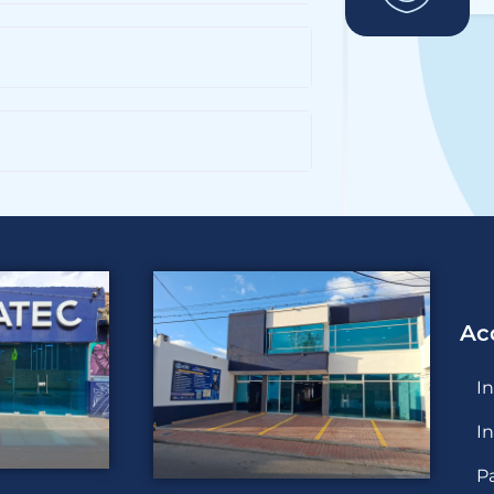
Ac
I
I
P