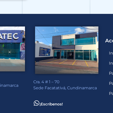
Ac
I
I
P
Cra. 4 # 1 – 70
P
dinamarca
Sede Facatativá, Cundinamarca
P
¡Escríbenos!