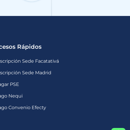
cesos Rápidos
nscripción Sede Facatativá
nscripción Sede Madrid
agar PSE
ago Nequi
ago Convenio Efecty