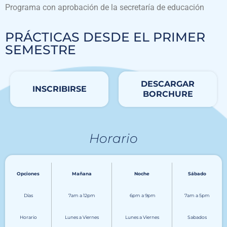
Programa con aprobación de la secretaría de educación
PRÁCTICAS DESDE EL PRIMER
SEMESTRE
DESCARGAR
INSCRIBIRSE
BORCHURE
Horario
Opciones
Mañana
Noche
Sábado
Días
7am a 12pm
6pm a 9pm
7am a 5pm
Horario
Lunes a Viernes
Lunes a Viernes
Sabados