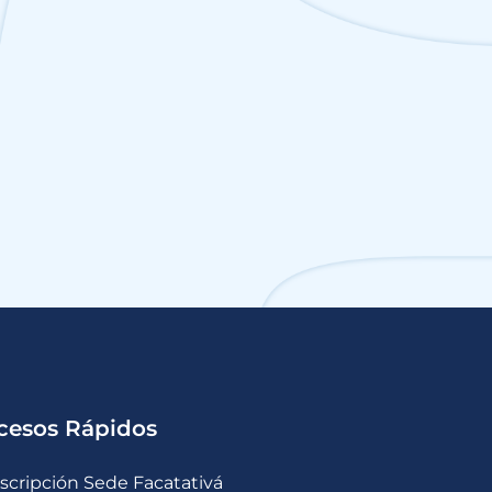
cesos Rápidos
nscripción Sede Facatativá